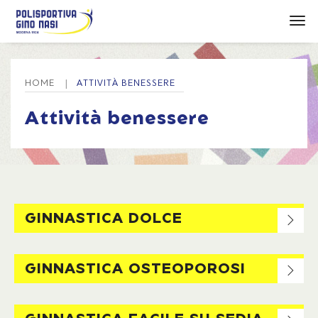
tog
HOME
ATTIVITÀ BENESSERE
Attività benessere
GINNASTICA DOLCE
GINNASTICA OSTEOPOROSI