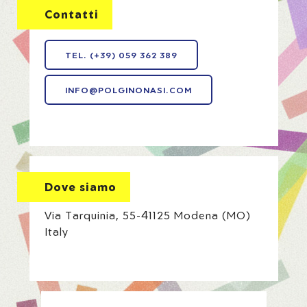
Contatti
TEL. (+39) 059 362 389
INFO@POLGINONASI.COM
Dove siamo
Via Tarquinia, 55-41125 Modena (MO)
Italy