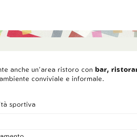
ente anche un’area ristoro con
bar, ristor
n ambiente conviviale e informale.
ità sportiva
enamento