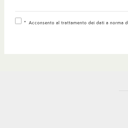
Privacy check
*
Acconsento al trattamento dei dati a norma